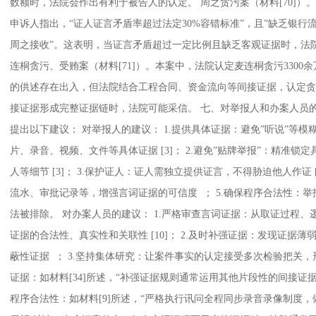
数额时，法院会作出有利于被告人的认定。 周之贪污案（材料[70]）。本
申诉人指出，“证人证言矛盾率超过法定30%容错标准”，且”缺乏银
周之接收”。这表明，当证言矛盾超过一定比例且缺乏客观证据时，法
连桐贪污、受贿案（材料[71]）。本案中，法院认定麦连桐贪污3300余
的供述存在出入，但法院结合工程合同、资金流向等间接证据，认定贪
接证据形成完整证据链时，法院可能采信。 七、对举报人和办案人员
提出以下建议： 对举报人的建议： 1.提供具体证据：避免”听说”等
片、录音、视频、文件等具体证据 [3]； 2.避免”贴牌举报”：精准
人等细节 [3]； 3.保护证人：证人需独立提供证言，不得胁迫他人作证 
流水、审批记录等，增强言词证据的可信度 ； 5.确保程序合法性：
法被排除。 对办案人员的建议： 1.严格审查言词证据：从取证过程
证据的合法性、真实性和关联性 [10]； 2.及时补强证据：发现证据
蔽性证据 ； 3.坚持集体研究：让案件事实的认定接受多次检验把关，形成
证据：如材料[34]所述，“补强证据规则通常运用其他片段性的间接证据
程序合法性：如材料[9]所述，“严格执行讯问全程同步录音录像制度，