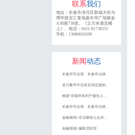
联系
我们
地址：
长春市净月区新城大街与
博学路交汇复地嘉年华广场紫金
A3B座738室。《立方米酒店楼
上》。
电话：0431-81738555
手机：13080016508
新闻
动态
长春市司法局、长春市法律...
贪污案件中仅有言词证据的...
根据“存疑时有利于被告人...
长春市司法局、长春市法律...
金融领域+非法吸收公众存...
金融领域+骗取贷款罪