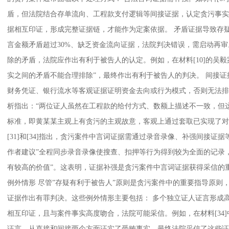
盾，但法院结合存单流向、工程款支付逻辑等间接证据，认定贪污事实
据相互印证，形成完整证据链，才能作为定案依据。 矛盾证据导致存疑
言金额矛盾超过30%、缺乏资金流向证据，法院判决错误，需启动再审。
除的矛盾，法院应作出有利于被告人的认定。例如，在材料[10]的吴
实之间的矛盾不能合理排除”，最终作出有利于被告人的判决。 间接证据
财务凭证、银行流水等客观证据证明资金去向或行为模式，否则无法排除
析指出：“两位证人虽然在工程款的给付方式、数额上描述不一致，但
标准，即黄某某主观上有贪污的主观故意，客观上通过套取已实现了对
[31]和[34]指出，贪污案件中言词证据需通过录音录像、补强间接证据
作者建议”全程同步录音录像使搜查、扣押等行为得到较为全面的记录
有较高的价值”。这表明，证据补强是贪污案件中言词证据获得采信的
例外情形 尽管”存疑有利于被告人”原则是贪污案件中的重要指导原则
证据作出有罪判决。这些例外情形主要包括： 多个独立证人证言形成高
相互印证，且与案件事实高度吻合，法院可能采信。例如，在材料[34]
证言，从直接和间接两个方面证实了受贿事实，最终法院采信了这些证