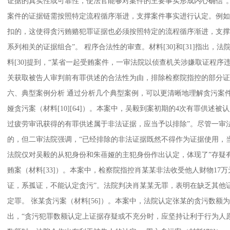
证据的真实性或可靠性，使法官能够对案件的主要事实形成内心确信”。 
案件的证据链需按照特定流程循序渐进，支撑案件事实进行认定。例如，
扣的，这使得贪污贿赂犯罪证据也必须按照特定的流程循序渐进，支撑
系列相关的证据组合”。 程序合法性的审查。材料[30]和[31]指出
料[30]提到，“某省一起受贿案件，一审法院以侦查机关涉嫌取证程
关获取被告人审判前有罪供述的合法性为由，排除检察院指控的部分证
六、典型案例分析 通过分析几个典型案例，可以更清晰地理解贪污案
娅贪污案（材料[10][64]）。本案中，吴毅到案初期的4次有罪供述
过疲劳审讯获得的有罪供述属于非法证据，应当予以排除”。尽管一审
的，但二审法院强调，“已经排除的非法证据既然不得作为证据使用，
法院仅对吴毅的从犯身份和朱蓓娅的主犯身份作出认定，体现了”存疑有
贿案（材料[33]）。本案中，检察院指控肖某某非法收受他人财物17
证，系孤证，不能认定贪污”。法院判决肖某某无罪，表明在缺乏其他
定罪。 张某贪污案（材料[56]）。本案中，法院认定张某的贪污数额为5
出，“贪污犯罪数额认定上证据存疑或不充分时，应坚持让利于行为人