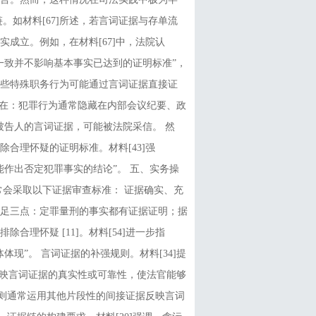
。如材料[67]所述，若言词证据与存单流
成立。例如，在材料[67]中，法院认
一致并不影响基本事实已达到的证明标准”，
，某些特殊职务行为可能通过言词证据直接证
表现在：犯罪行为通常隐藏在内部会议纪要、政
被告人的言词证据，可能被法院采信。 然
合理怀疑的证明标准。材料[43]强
作出否定犯罪事实的结论”。 五、实务操
常会采取以下证据审查标准： 证据确实、充
足三点：定罪量刑的事实都有证据证明；据
理怀疑 [11]。材料[54]进一步指
现”。 言词证据的补强规则。材料[34]提
反映言词证据的真实性或可靠性，使法官能够
规则通常运用其他片段性的间接证据反映言词