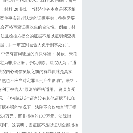
证据链的构建要求。材料[20]强调，贪污
材料[20]指出，“经济业务本身是环环相
案件事实进行认定的证据事实，往往需要一
，法院会严格审查证据收集的合法性。例如，材
序违法且检控方提交的证据不足以证明侦查机
据，并一审宣判被告人免于刑事处罚”。
件中仅有言词证据的判决标准： 吴毅、朱蓓
被认定为非法证据，予以排除。法院认为，“通
法院内心确信吴毅之前的有罪供述是真实
当然也不应当对定罪量刑产生影响”。最终，
利于被告人”原则的严格适用。 肖某某受
万元，但法院认定”证言没有其他证据予以印
证据补强的情况下，法院不会仅凭言词证据
.4万元，而非指控的10.7万元。法院指
原则”。这表明，当证据不足以证明全部指控