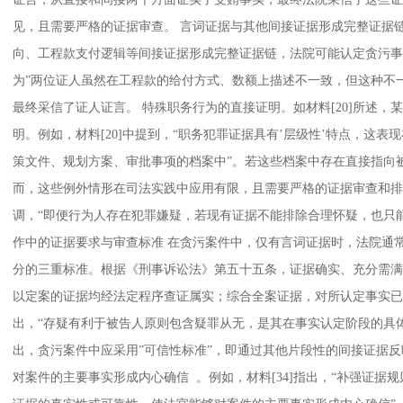
见，且需要严格的证据审查。 言词证据与其他间接证据形成完整证据链
向、工程款支付逻辑等间接证据形成完整证据链，法院可能认定贪污事实
为”两位证人虽然在工程款的给付方式、数额上描述不一致，但这种不
最终采信了证人证言。 特殊职务行为的直接证明。如材料[20]所述
明。例如，材料[20]中提到，“职务犯罪证据具有’层级性’特点，这
策文件、规划方案、审批事项的档案中”。若这些档案中存在直接指向
而，这些例外情形在司法实践中应用有限，且需要严格的证据审查和排除
调，“即便行为人存在犯罪嫌疑，若现有证据不能排除合理怀疑，也只能
作中的证据要求与审查标准 在贪污案件中，仅有言词证据时，法院通
分的三重标准。根据《刑事诉讼法》第五十五条，证据确实、充分需满
以定案的证据均经法定程序查证属实；综合全案证据，对所认定事实已排除合
出，“存疑有利于被告人原则包含疑罪从无，是其在事实认定阶段的具体体
出，贪污案件中应采用”可信性标准”，即通过其他片段性的间接证据
对案件的主要事实形成内心确信 。例如，材料[34]指出，“补强证据