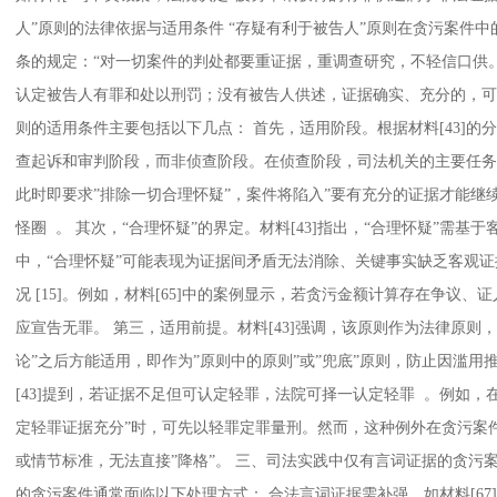
人”原则的法律依据与适用条件 “存疑有利于被告人”原则在贪污案件
条的规定：“对一切案件的判处都要重证据，重调查研究，不轻信口供
认定被告人有罪和处以刑罚；没有被告人供述，证据确实、充分的，可以认
则的适用条件主要包括以下几点： 首先，适用阶段。根据材料[43]的
查起诉和审判阶段，而非侦查阶段。在侦查阶段，司法机关的主要任务
此时即要求”排除一切合理怀疑”，案件将陷入”要有充分的证据才能继
怪圈 。 其次，“合理怀疑”的界定。材料[43]指出，“合理怀疑”需
中，“合理怀疑”可能表现为证据间矛盾无法消除、关键事实缺乏客观
况 [15]。例如，材料[65]中的案例显示，若贪污金额计算存在争议
应宣告无罪。 第三，适用前提。材料[43]强调，该原则作为法律原则
论”之后方能适用，即作为”原则中的原则”或”兜底”原则，防止因滥用
[43]提到，若证据不足但可认定轻罪，法院可择一认定轻罪 。例如，在
定轻罪证据充分”时，可先以轻罪定罪量刑。然而，这种例外在贪污案
或情节标准，无法直接”降格”。 三、司法实践中仅有言词证据的贪污
的贪污案件通常面临以下处理方式： 合法言词证据需补强。如材料[6