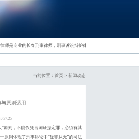
师是专业的长春刑事律师，刑事诉讼辩护律师，功底扎实，业务精湛，一
当前位置：
首页
>
新闻动态
准与原则适用
:37:25
人”原则，不能仅凭言词证据定罪，必须有其
一原则体现了刑事诉讼中”疑罪从无”的司法