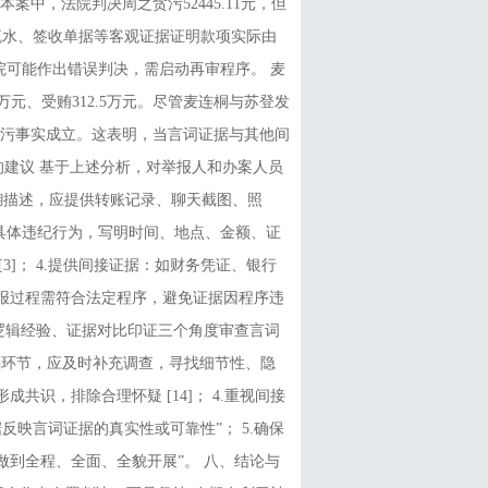
案中，法院判决周之贪污52445.11元，但
行流水、签收单据等客观证据证明款项实际由
院可能作出错误判决，需启动再审程序。 麦
万元、受贿312.5万元。尽管麦连桐与苏登发
污事实成立。这表明，当言词证据与其他间
的建议 基于上述分析，对举报人和办案人员
模糊描述，应提供转账记录、聊天截图、照
锁定具体违纪行为，写明时间、地点、金额、证
[3]； 4.提供间接证据：如财务凭证、银行
举报过程需符合法定程序，避免证据因程序违
、逻辑经验、证据对比印证三个角度审查言词
薄弱环节，应及时补充调查，寻找细节性、隐
共识，排除合理怀疑 [14]； 4.重视间接
反映言词证据的真实性或可靠性”； 5.确保
做到全程、全面、全貌开展”。 八、结论与