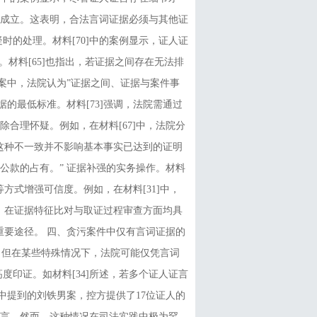
成立。这表明，合法言词证据必须与其他证
时的处理。材料[70]中的案例显示，证人证
材料[65]也指出，若证据之间存在无法排
毅案中，法院认为”证据之间、证据与案件事
的最低标准。材料[73]强调，法院需通过
合理怀疑。例如，在材料[67]中，法院分
这种不一致并不影响基本事实已达到的证明
公款的占有。” 证据补强的实务操作。材料
等方式增强可信度。例如，在材料[31]中，
，在证据特征比对与取证过程审查方面均具
重要途径。 四、贪污案件中仅有言词证据的
，但在某些特殊情况下，法院可能仅凭言词
度印证。如材料[34]所述，若多个证人证言
中提到的刘铁男案，控方提供了17位证人的
言。然而，这种情况在司法实践中极为罕