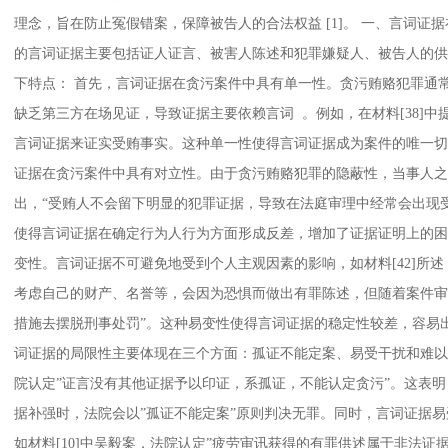
理念，旨在防止冤假错案，保障被告人的合法权益 [1]。 一、言词证
的言词证据主要包括证人证言、被害人陈述和犯罪嫌疑人、被告人的供
下特点： 首先，言词证据在贪污案件中具有单一性。贪污贿赂犯罪通
缺乏第三方在场见证，导致证据主要依赖言词 。例如，在材料[38]中
言词证据来证实受贿事实。这种单一性使得言词证据成为案件的唯一切
证据在贪污案件中具有对立性。由于贪污贿赂犯罪的隐蔽性，当事人之间
出，“受贿人不会留下明显的犯罪证据，导致在法庭审理中经常会出现
使得言词证据在确定行为人行为方面形成反差，增加了证据证明上的困
变性。言词证据不可避免地受到个人主观因素的影响，如材料[42]所
考虑自己的财产、名誉等，会因为恐惧而做出有罪陈述，但随着案件审
措施去摆脱刑事处罚”。这种易变性使得言词证据的稳定性较差，容易
词证据的局限性主要体现在三个方面：孤证不能定案、易受干扰和难以形
院认定”证言没有其他证据予以印证，系孤证，不能认定贪污”。这表
据补强时，法院会以”孤证不能定案”原则判决无罪。同时，言词证据
如材料[10]中吴毅案，法院认定”疲劳审讯获得的有罪供述属于非法证