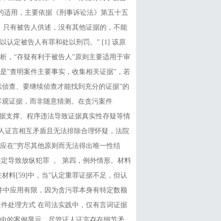
中的适用，主要依据《刑事诉讼法》第五十五
。只有被告人供述，没有其他证据的，不能
定被告人有罪和处以刑罚。” [1] 该原
分析，“存疑有利于被告人”原则主要适用于审
是”查明案件主要事实，收集相关证据”，若
续侦查、要继续侦查才能找到充分的证据”的
基于客观证据，而非随意猜测。在贪污案件
证据支撑、程序违法导致证据真实性存疑等情
、证人证言相互矛盾且无法排除合理怀疑，法院
，应在”穷尽其他原则而无法得出唯一性结
推定导致放纵犯罪 。 第四，例外情形。材料
材料[59]中，当”认定重罪证据不足，但认
件中应用有限，因为贪污罪本身有特定数额
案件处理方式 在司法实践中，仅有言词证据
7]中的案例显示，尽管证人证言存在细节矛