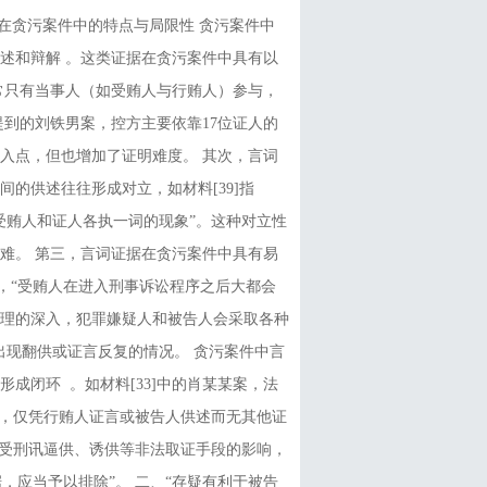
据在贪污案件中的特点与局限性 贪污案件中
述和辩解 。这类证据在贪污案件中具有以
常只有当事人（如受贿人与行贿人）参与，
提到的刘铁男案，控方主要依靠17位证人的
入点，但也增加了证明难度。 其次，言词
的供述往往形成对立，如材料[39]指
受贿人和证人各执一词的现象”。这种对立性
难。 第三，言词证据在贪污案件中具有易
述，“受贿人在进入刑事诉讼程序之后大都会
理的深入，犯罪嫌疑人和被告人会采取各种
出现翻供或证言反复的情况。 贪污案件中言
成闭环 。如材料[33]中的肖某某案，法
明，仅凭行贿人证言或被告人供述而无其他证
易受刑讯逼供、诱供等非法取证手段的影响，
据，应当予以排除”。 二、“存疑有利于被告