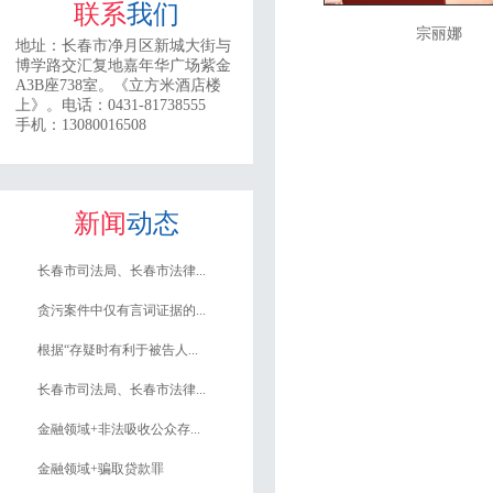
联系
我们
宗丽娜
地址：
长春市净月区新城大街与
博学路交汇复地嘉年华广场紫金
A3B座738室。《立方米酒店楼
上》。
电话：0431-81738555
手机：13080016508
新闻
动态
长春市司法局、长春市法律...
贪污案件中仅有言词证据的...
根据“存疑时有利于被告人...
长春市司法局、长春市法律...
金融领域+非法吸收公众存...
金融领域+骗取贷款罪