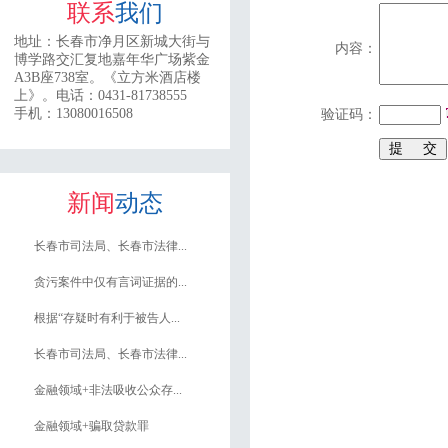
联系
我们
地址：
长春市净月区新城大街与
内容：
博学路交汇复地嘉年华广场紫金
A3B座738室。《立方米酒店楼
上》。
电话：0431-81738555
手机：13080016508
验证码：
新闻
动态
长春市司法局、长春市法律...
贪污案件中仅有言词证据的...
根据“存疑时有利于被告人...
长春市司法局、长春市法律...
金融领域+非法吸收公众存...
金融领域+骗取贷款罪